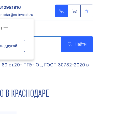
612981916
snodar@m-invest.ru
од —
Найти
ть другой
я 89 ст.20- ППУ- ОЦ ГОСТ 30732-2020 в
20 В КРАСНОДАРЕ