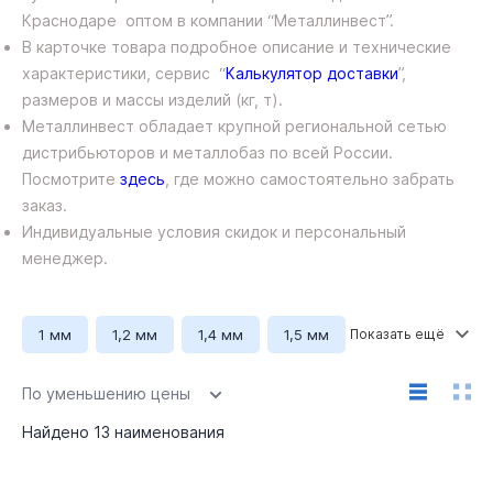
Краснодаре оптом в компании “Металлинвест”.
В карточке товара подробное описание и технические
характеристики, сервис “
Калькулятор доставки
”,
размеров и массы изделий (кг, т).
Металлинвест обладает крупной региональной сетью
дистрибьюторов и металлобаз по всей России.
Посмотрите
здесь
, где можно самостоятельно забрать
заказ.
Индивидуальные условия скидок и персональный
менеджер.
1 мм
1,2 мм
1,4 мм
1,5 мм
1,8 мм
2 мм
2,5 мм
3 мм
По уменьшению цены
Ширина 1000 мм
Ширина 1250 мм
Найдено
13
наименования
Длина 2000 мм
Длина 2500 мм
08сп/пс