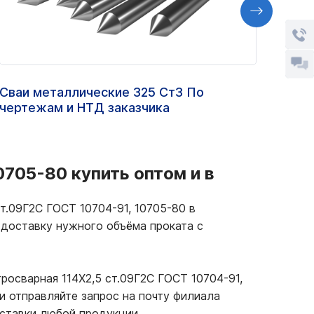
Сваи металлические 325 Ст3 По
Труб
чертежам и НТД заказчика
ст.0
0705-80 купить оптом и в
т.09Г2С ГОСТ 10704-91, 10705-80 в
 доставку нужного объёма проката с
росварная 114Х2,5 ст.09Г2С ГОСТ 10704-91,
и отправляйте запрос на почту филиала
оставки любой продукции.