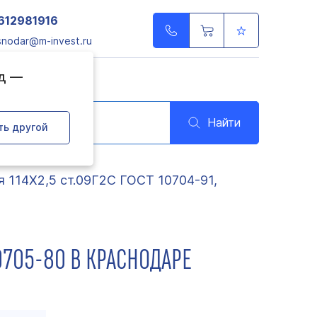
612981916
snodar@m-invest.ru
од —
Найти
ть другой
я 114Х2,5 ст.09Г2С ГОСТ 10704-91,
10705-80 В КРАСНОДАРЕ