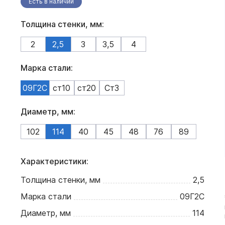
Есть в наличии
Толщина стенки, мм:
2
2,5
3
3,5
4
Марка стали:
09Г2С
ст10
ст20
Ст3
Диаметр, мм:
102
114
40
45
48
76
89
Характеристики:
Толщина стенки, мм
2,5
Марка стали
09Г2С
Диаметр, мм
114