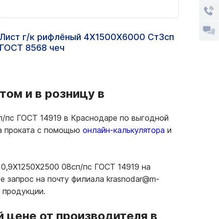
Лист г/к рифлёный 4Х1500Х6000 Ст3сп
Прос
ГОСТ 8568 чеч
том и в розницу в
/пс ГОСТ 14919 в Краснодаре по выгодной
ма проката с помощью
онлайн-калькулятора
и
 0,9Х1250Х2500 08сп/пс ГОСТ 14919 на
е запрос на почту филиала krasnodar@m-
 продукции.
 цене от производителя в