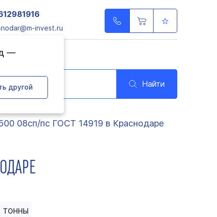
612981916
snodar@m-invest.ru
од —
Найти
ть другой
500 08сп/пс ГОСТ 14919 в Краснодаре
НОДАРЕ
ТОННЫ