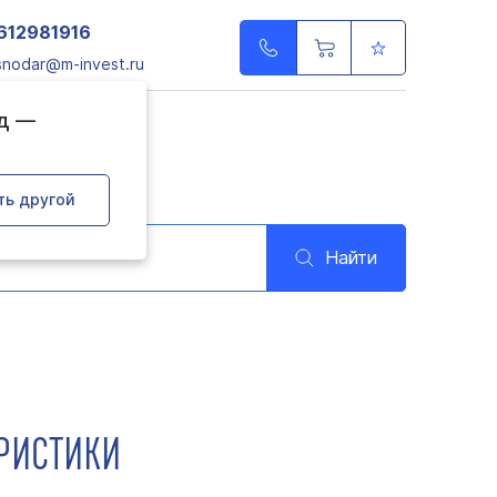
612981916
snodar@m-invest.ru
од —
ть другой
Найти
ЕРИСТИКИ