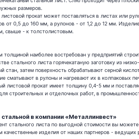
рячекатаный стальной лист. Сляб проходит через плоски
нужных размеров.
 листовой прокат может поставляться в листах или рул
в от 0,5 до 160 мм, а рулонов - от 1,2 до 12 мм. Издел
, свыше - к толстолистовым.
м толщиной наиболее востребован у предприятий строи
тве стального листа горячекатаную заготовку из низко
ый стан, затем поверхность обрабатывают серной кисло
ие сматывают в рулоны и нагревают их в колпаковых пе
й листовой прокат имеет толщину 0,4-5 мм и поставляе
для строительных и отделочных работ, в промышленност
т стальной в компании «Металлинвест»
ент стального листа по выгодной стоимости вы можете
 качественные изделия от наших партнеров - ведущих 