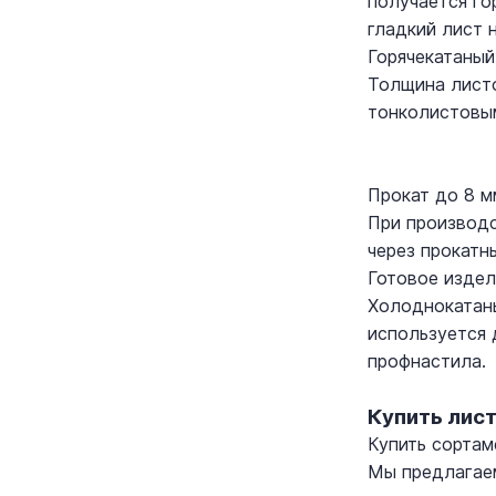
получается го
гладкий лист 
Горячекатаный
Толщина листо
тонколистовым
Прокат до 8 м
При производс
через прокатн
Готовое издел
Холоднокатаны
используется 
профнастила.
Купить лис
Купить сортам
Мы предлагаем