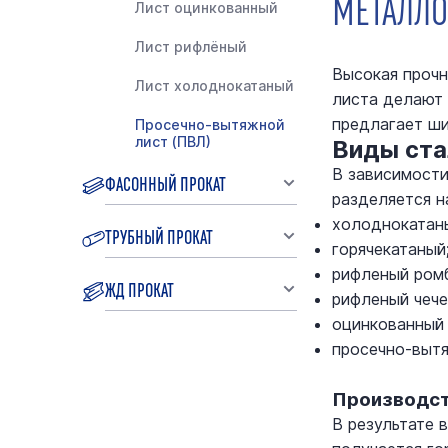
МЕТАЛЛ
Лист оцинкованный
Лист рифлёный
Высокая прочн
Лист холоднокатаный
листа делают 
предлагает ши
Просечно-вытяжной
лист (ПВЛ)
Виды ста
В зависимости
ФАСОННЫЙ ПРОКАТ
разделяется н
холоднокатан
ТРУБНЫЙ ПРОКАТ
горячекатаный
рифленый ром
ЖД ПРОКАТ
рифленый чече
оцинкованный 
просечно-вытя
Производст
В результате 